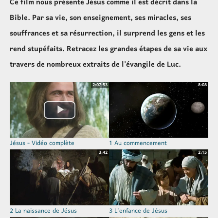
Ce film nous présente Jésus comme il est décrit dans la
Bible. Par sa vie, son enseignement, ses miracles, ses
souffrances et sa résurrection, il surprend les gens et les
rend stupéfaits. Retracez les grandes étapes de sa vie aux
travers de nombreux extraits de l'évangile de Luc.
2:07:53
8:08
Jésus - Vidéo complète
1 Au commencement
3:42
2:15
2 La naissance de Jésus
3 L'enfance de Jésus